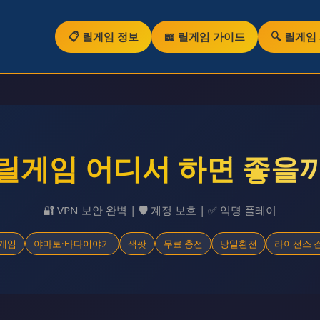
📋 릴게임 정보
📖 릴게임 가이드
🔍 릴게
릴게임 어디서 하면 좋을
🔐 VPN 보안 완벽 | 🛡️ 계정 보호 | ✅ 익명 플레이
게임
야마토·바다이야기
잭팟
무료 충전
당일환전
라이선스 