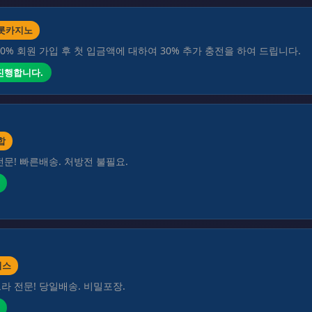
롯카지노
0% 회원 가입 후 첫 입금액에 대하여 30% 추가 충전을 하여 드립니다.
 진행합니다.
합
문! 빠른배송. 처방전 불필요.
리스
라 전문! 당일배송. 비밀포장.