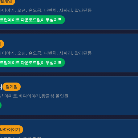
릴게임
이야기, 오션, 손오공, 다빈치, 사파리, 알라딘등
사이트업데이트 다운로드없이 무설치!!!
임
이야기, 오션, 손오공, 다빈치, 사파리, 알라딘등
사이트업데이트 다운로드없이 무설치!!!
임
릴게임
임! 야마토,바다이야기,황금성 올인원.
바다이야기