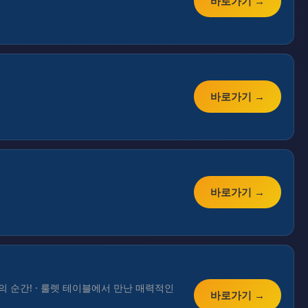
바로가기 →
바로가기 →
바로가기 →
막 배팅의 순간! · 룰렛 테이블에서 만난 매력적인
바로가기 →