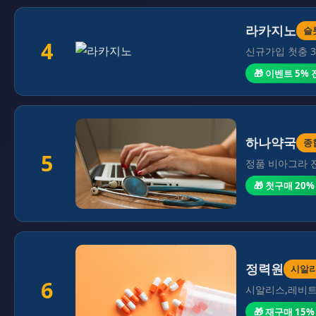
라카지노
슬
4
신규가입 첫충 3
🎁 이벤트 5%
하나약국
종
5
정품 비아그라 전
🎁 첫구매 20%
정력원
시알
6
시알리스,레비트
🎁 재구매 15%