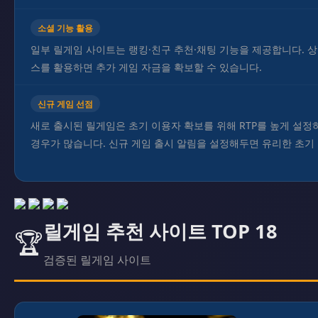
소셜 기능 활용
일부 릴게임 사이트는 랭킹·친구 추천·채팅 기능을 제공합니다. 상
스를 활용하면 추가 게임 자금을 확보할 수 있습니다.
신규 게임 선점
새로 출시된 릴게임은 초기 이용자 확보를 위해 RTP를 높게 설
경우가 많습니다. 신규 게임 출시 알림을 설정해두면 유리한 초기
릴게임 추천 사이트 TOP 18
🏆
검증된 릴게임 사이트