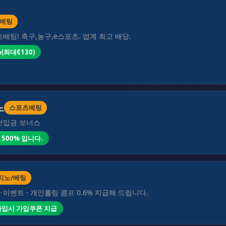
베팅
베팅! 축구,농구,e스포츠. 업계 최고 배당.
(최대€130)
노
스포츠베팅
첫입금 보너스
 500% 입니다.
지노/베팅
이벤트 · 개인롤링 콤프 0.6% 지급해 드립니다.
 가입시 가입쿠폰 지급