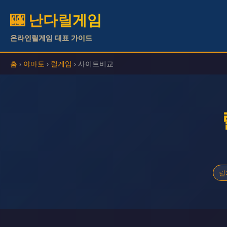
🎰 난다릴게임
온라인릴게임 대표 가이드
홈
›
야마토
›
릴게임
› 사이트비교
릴