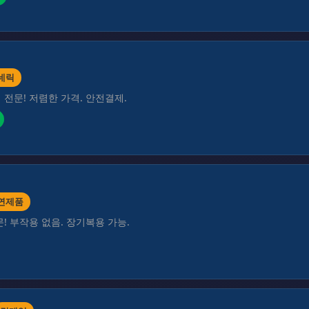
네릭
전문! 저렴한 가격. 안전결제.
연제품
! 부작용 없음. 장기복용 가능.