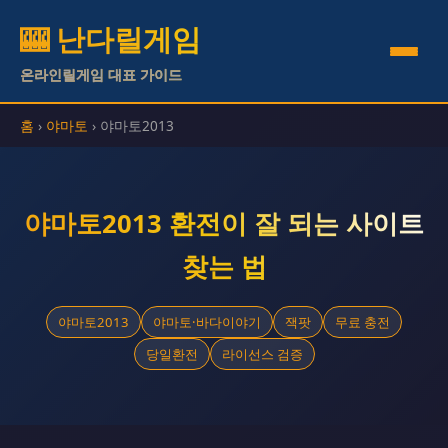
🎰 난다릴게임
온라인릴게임 대표 가이드
홈
›
야마토
› 야마토2013
야마토2013 환전이 잘 되는 사이트
찾는 법
야마토2013
야마토·바다이야기
잭팟
무료 충전
당일환전
라이선스 검증