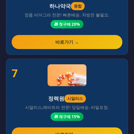
하나약국
종합
정품 비아그라 전문! 빠른배송. 처방전 불필요.
🎁 첫구매 20%
바로가기 →
7
정력원
시알리스
시알리스,레비트라 전문! 당일배송. 비밀포장.
🎁 재구매 15%