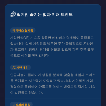
🌈
릴게임 즐기는 법과 미래 트렌드
메타버스 릴게임
가상현실(VR) 기술을 활용한 메타버스 릴게임이 등장하고
있습니다. 실제 게임장을 방문한 듯한 몰입감으로 온라인
과 오프라인 경험의 경계를 허물고 있으며 향후 주류 플랫
폼으로 성장할 전망입니다.
AI 기반 게임
인공지능이 플레이어 성향을 분석해 맞춤형 게임과 보너스
를 추천하는 시스템이 도입되고 있습니다. 개인화된 게임
경험으로 플레이어 만족도를 높이는 방향으로 릴게임 기술
이 발전하고 있습니다.
가상화폐 통합