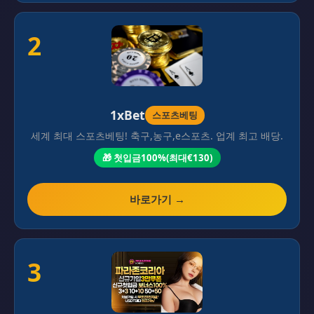
2
1xBet
스포츠베팅
세계 최대 스포츠베팅! 축구,농구,e스포츠. 업계 최고 배당.
🎁 첫입금100%(최대€130)
바로가기 →
3