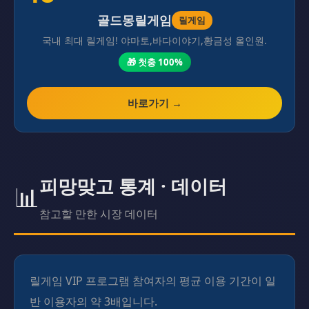
골드몽릴게임
릴게임
국내 최대 릴게임! 야마토,바다이야기,황금성 올인원.
🎁 첫충 100%
바로가기 →
피망맞고 통계 · 데이터
📊
참고할 만한 시장 데이터
릴게임 VIP 프로그램 참여자의 평균 이용 기간이 일
반 이용자의 약 3배입니다.