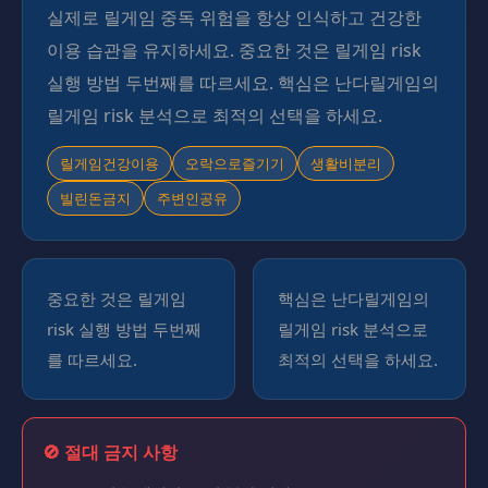
실제로 릴게임 중독 위험을 항상 인식하고 건강한
이용 습관을 유지하세요. 중요한 것은 릴게임 risk
실행 방법 두번째를 따르세요. 핵심은 난다릴게임의
릴게임 risk 분석으로 최적의 선택을 하세요.
릴게임건강이용
오락으로즐기기
생활비분리
빌린돈금지
주변인공유
중요한 것은 릴게임
핵심은 난다릴게임의
risk 실행 방법 두번째
릴게임 risk 분석으로
를 따르세요.
최적의 선택을 하세요.
🚫 절대 금지 사항