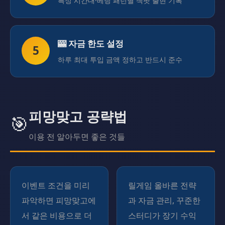
특정 시간대·베팅 패턴별 잭팟 출현 기록
🎰 자금 한도 설정
5
하루 최대 투입 금액 정하고 반드시 준수
피망맞고 공략법
🎯
이용 전 알아두면 좋은 것들
이벤트 조건을 미리
릴게임 올바른 전략
파악하면 피망맞고에
과 자금 관리, 꾸준한
서 같은 비용으로 더
스터디가 장기 수익