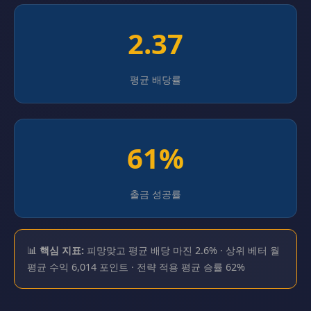
2.37
평균 배당률
61%
출금 성공률
📊
핵심 지표:
피망맞고 평균 배당 마진 2.6% · 상위 베터 월
평균 수익 6,014 포인트 · 전략 적용 평균 승률 62%