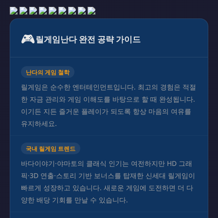
🎮
릴게임난다 완전 공략 가이드
난다의 게임 철학
릴게임은 순수한 엔터테인먼트입니다. 최고의 경험은 적절
한 자금 관리와 게임 이해도를 바탕으로 할 때 완성됩니다.
이기든 지든 즐거운 플레이가 되도록 항상 마음의 여유를
유지하세요.
국내 릴게임 트렌드
바다이야기·야마토의 클래식 인기는 여전하지만 HD 그래
픽·3D 연출·스토리 기반 보너스를 탑재한 신세대 릴게임이
빠르게 성장하고 있습니다. 새로운 게임에 도전하면 더 다
양한 배당 기회를 만날 수 있습니다.