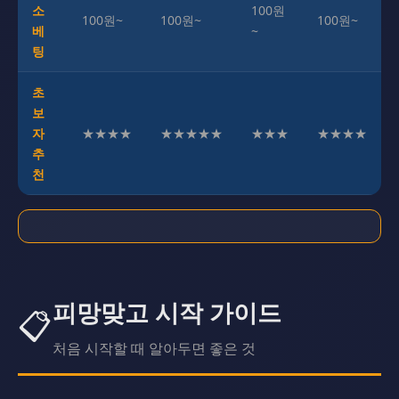
소
100원
100원~
100원~
100원~
베
~
팅
초
보
자
★★★★
★★★★★
★★★
★★★★
추
천
피망맞고 시작 가이드
📋
처음 시작할 때 알아두면 좋은 것