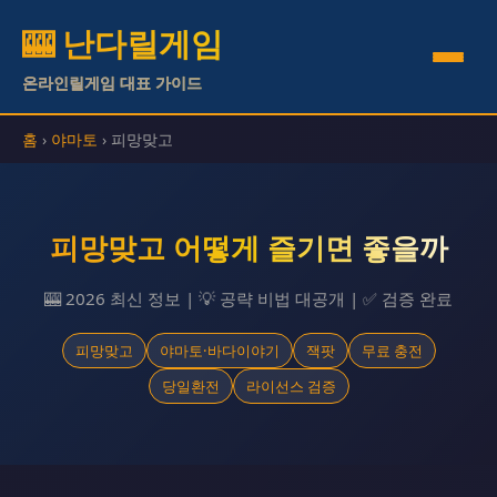
🎰 난다릴게임
온라인릴게임 대표 가이드
홈
›
야마토
› 피망맞고
피망맞고 어떻게 즐기면 좋을까
🎰 2026 최신 정보 | 💡 공략 비법 대공개 | ✅ 검증 완료
피망맞고
야마토·바다이야기
잭팟
무료 충전
당일환전
라이선스 검증