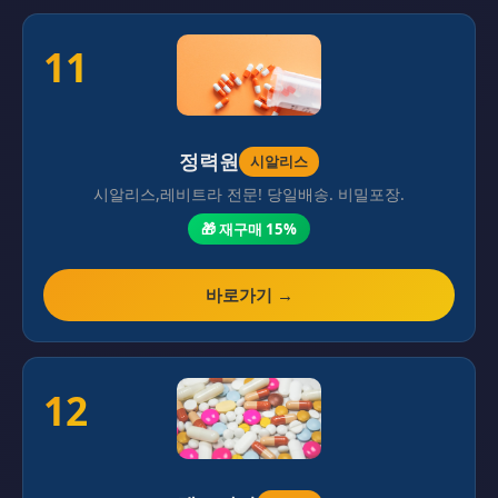
11
정력원
시알리스
시알리스,레비트라 전문! 당일배송. 비밀포장.
🎁 재구매 15%
바로가기 →
12