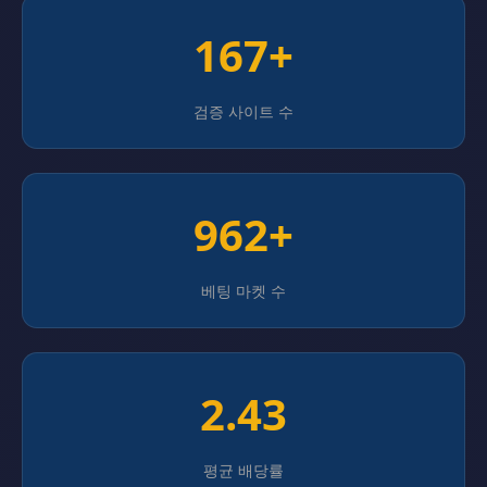
167+
검증 사이트 수
962+
베팅 마켓 수
2.43
평균 배당률