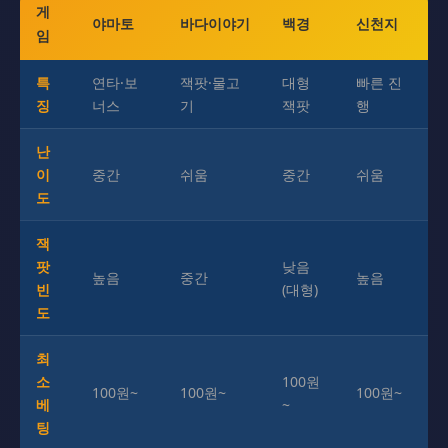
게
야마토
바다이야기
백경
신천지
임
특
연타·보
잭팟·물고
대형
빠른 진
징
너스
기
잭팟
행
난
이
중간
쉬움
중간
쉬움
도
잭
팟
낮음
높음
중간
높음
빈
(대형)
도
최
소
100원
100원~
100원~
100원~
베
~
팅