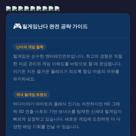
🎮
릴게임난다 완전 공략 가이드
난다의 게임 철학
릴게임은 순수한 엔터테인먼트입니다. 최고의 경험은 적절
한 자금 관리와 게임 이해도를 바탕으로 할 때 완성됩니다.
이기든 지든 즐거운 플레이가 되도록 항상 마음의 여유를
유지하세요.
국내 릴게임 트렌드
바다이야기·야마토의 클래식 인기는 여전하지만 HD 그래
픽·3D 연출·스토리 기반 보너스를 탑재한 신세대 릴게임이
빠르게 성장하고 있습니다. 새로운 게임에 도전하면 더 다
양한 배당 기회를 만날 수 있습니다.