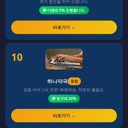
추가 충전을 하여 드립니다.
🎁 이벤트 5% 진행합니다.
바로가기 →
10
하나약국
종합
정품 비아그라 전문! 빠른배송. 처방전 불필요.
🎁 첫구매 20%
바로가기 →