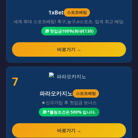
1xBet
스포츠베팅
세계 최대 스포츠베팅! 축구,농구,e스포츠. 업계 최고 배당.
🎁 첫입금100%(최대€130)
바로가기 →
7
파라오카지노
스포츠베팅
★신규가입 후 첫입금 보너스
🎁 *롤링조건은 500% 입니다.
바로가기 →