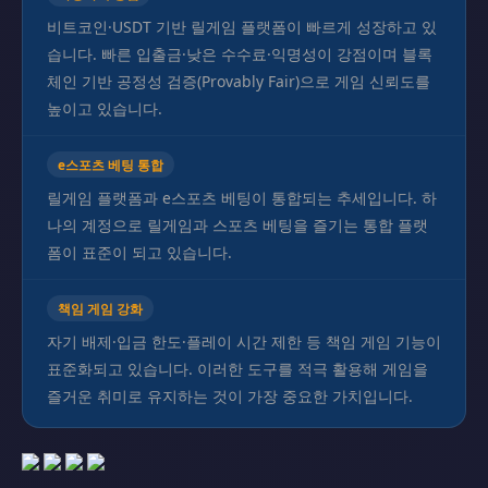
비트코인·USDT 기반 릴게임 플랫폼이 빠르게 성장하고 있
습니다. 빠른 입출금·낮은 수수료·익명성이 강점이며 블록
체인 기반 공정성 검증(Provably Fair)으로 게임 신뢰도를
높이고 있습니다.
e스포츠 베팅 통합
릴게임 플랫폼과 e스포츠 베팅이 통합되는 추세입니다. 하
나의 계정으로 릴게임과 스포츠 베팅을 즐기는 통합 플랫
폼이 표준이 되고 있습니다.
책임 게임 강화
자기 배제·입금 한도·플레이 시간 제한 등 책임 게임 기능이
표준화되고 있습니다. 이러한 도구를 적극 활용해 게임을
즐거운 취미로 유지하는 것이 가장 중요한 가치입니다.