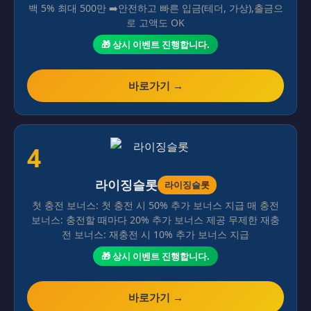
백 5% 최대 500만 ➡️안전하고 빠른 입금(테더, 가상),출금으
로 고액도 OK
🎁 상시 이벤트 진행합니다.
바로가기 →
4
라이징슬롯
라이징슬롯
첫 충전 보너스: 첫 충전 시 50% 추가 보너스 지급 매 충전
보너스: 충전할 때마다 20% 추가 보너스 제공 무제한 재충
전 보너스: 재충전 시 10% 추가 보너스 지급
🎁 상시 이벤트 진행합니다.
바로가기 →