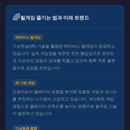
🌈
릴게임 즐기는 법과 미래 트렌드
메타버스 릴게임
가상현실(VR) 기술을 활용한 메타버스 릴게임이 등장하고
있습니다. 실제 게임장을 방문한 듯한 몰입감으로 온라인
과 오프라인 경험의 경계를 허물고 있으며 향후 주류 플랫
폼으로 성장할 전망입니다.
AI 기반 게임
인공지능이 플레이어 성향을 분석해 맞춤형 게임과 보너스
를 추천하는 시스템이 도입되고 있습니다. 개인화된 게임
경험으로 플레이어 만족도를 높이는 방향으로 릴게임 기술
이 발전하고 있습니다.
가상화폐 통합