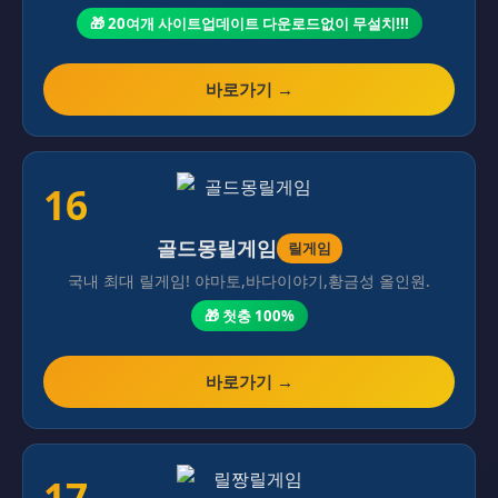
🎁 20여개 사이트업데이트 다운로드없이 무설치!!!
바로가기 →
16
골드몽릴게임
릴게임
국내 최대 릴게임! 야마토,바다이야기,황금성 올인원.
🎁 첫충 100%
바로가기 →
17