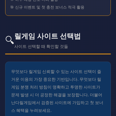
🎯 신규 이벤트 및 첫 충전 보너스 적극 활용
릴게임 사이트 선택법
🔍
사이트 선택할 때 확인할 것들
무엇보다 릴게임 신뢰할 수 있는 사이트 선택이 즐
거운 이용의 가장 중요한 기반입니다. 무엇보다 릴
게임 분쟁 처리 방침이 명확하고 투명한 사이트가
문제 발생 시 더 공정한 해결을 보장합니다. 더불어
난다릴게임에서 검증된 사이트에 가입하고 첫 보너
스 혜택을 누려보세요.