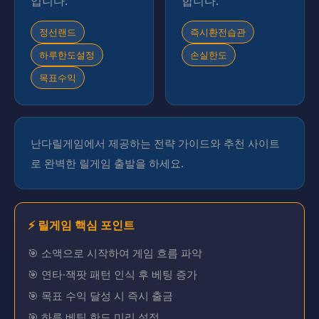
입니다.
합니다.
정선랜드
즉시환전습관
하루한도설정
손실한도
목표수익
난다릴게임에서 제공하는 전략 가이드와 추천 사이트
로 완벽한 릴게임 출발을 하세요.
⚡ 릴게임 핵심 포인트
🎯 소액으로 시작하여 게임 흐름 파악
🎯 연타·잭팟 패턴 인식 후 베팅 증가
🎯 목표 수익 달성 시 즉시 출금
🎯 하루 베팅 한도 미리 설정