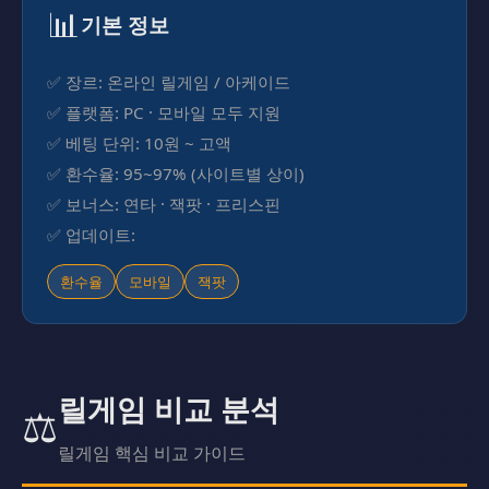
📊
기본 정보
✅ 장르: 온라인 릴게임 / 아케이드
✅ 플랫폼: PC · 모바일 모두 지원
✅ 베팅 단위: 10원 ~ 고액
✅ 환수율: 95~97% (사이트별 상이)
✅ 보너스: 연타 · 잭팟 · 프리스핀
✅ 업데이트:
환수율
모바일
잭팟
릴게임 비교 분석
⚖️
릴게임 핵심 비교 가이드