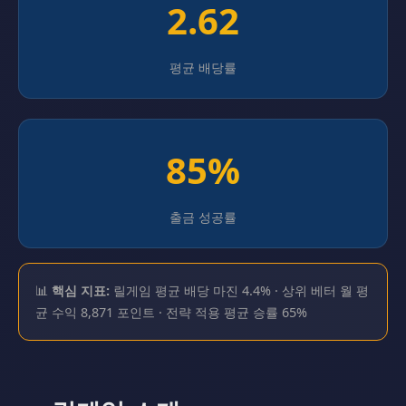
2.62
평균 배당률
85%
출금 성공률
📊
핵심 지표:
릴게임 평균 배당 마진 4.4% · 상위 베터 월 평
균 수익 8,871 포인트 · 전략 적용 평균 승률 65%