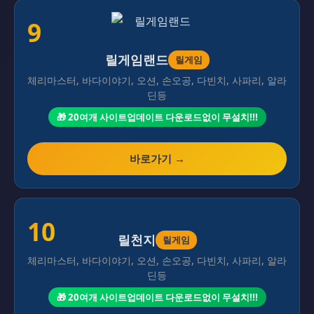
9
릴게임랜드
릴게임
체리마스터, 바다이야기, 오션, 손오공, 다빈치, 사파리, 알라
딘등
🎁 20여개 사이트업데이트 다운로드없이 무설치!!!
바로가기 →
10
릴천지
릴게임
체리마스터, 바다이야기, 오션, 손오공, 다빈치, 사파리, 알라
딘등
🎁 20여개 사이트업데이트 다운로드없이 무설치!!!