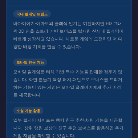
국내 릴게임 트렌드
바다이야기·야마토의 클래식 인기는 여전하지만 HD 그래
픽·3D 연출·스토리 기반 보너스를 탑재한 신세대 릴게임이
빠르게 성장하고 있습니다. 새로운 게임에 도전하면 더 다
양한 배당 기회를 만날 수 있습니다.
모바일 전용 기능
모바일 릴게임은 터치 기반 특수 기능을 탑재한 경우가 많
습니다. 화면 흔들기·특정 터치 패턴으로 보너스를 트리거
하는 기능이 있는 게임은 모바일 플레이어에게 추가 이점
을 제공합니다.
소셜 기능 활용
일부 릴게임 사이트는 랭킹·친구 추천·채팅 기능을 제공합
니다. 상위 랭킹 보상과 친구 추천 보너스를 활용하면 추가
게임 자금을 확보할 수 있습니다.