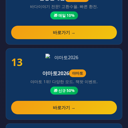
바다이야기 전문! 고환수율. 빠른 환전.
🎁 매일 10%
바로가기 →
13
야마토2026
야마토
야마토 1위! 다양한 모드. 잭팟 이벤트.
🎁 신규 50%
바로가기 →