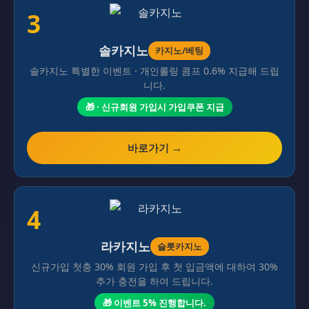
3
솔카지노
카지노/베팅
솔카지노 특별한 이벤트 · 개인롤링 콤프 0.6% 지급해 드립
니다.
🎁 · 신규회원 가입시 가입쿠폰 지급
바로가기 →
4
라카지노
슬롯카지노
신규가입 첫충 30% 회원 가입 후 첫 입금액에 대하여 30%
추가 충전을 하여 드립니다.
🎁 이벤트 5% 진행합니다.