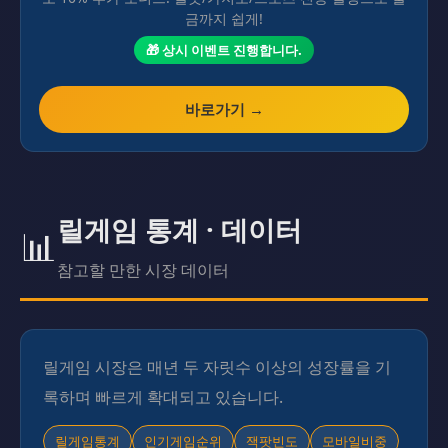
금까지 쉽게!
🎁 상시 이벤트 진행합니다.
바로가기 →
릴게임 통계 · 데이터
📊
참고할 만한 시장 데이터
릴게임 시장은 매년 두 자릿수 이상의 성장률을 기
록하며 빠르게 확대되고 있습니다.
릴게임통계
인기게임순위
잭팟빈도
모바일비중