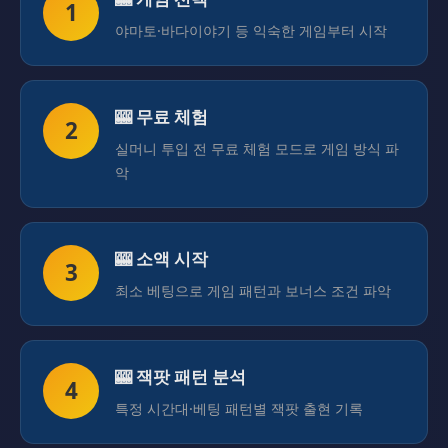
1
야마토·바다이야기 등 익숙한 게임부터 시작
🎰 무료 체험
2
실머니 투입 전 무료 체험 모드로 게임 방식 파
악
🎰 소액 시작
3
최소 베팅으로 게임 패턴과 보너스 조건 파악
🎰 잭팟 패턴 분석
4
특정 시간대·베팅 패턴별 잭팟 출현 기록