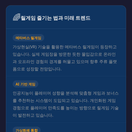
🌈
릴게임 즐기는 법과 미래 트렌드
메타버스 릴게임
가상현실(VR) 기술을 활용한 메타버스 릴게임이 등장하고
있습니다. 실제 게임장을 방문한 듯한 몰입감으로 온라인
과 오프라인 경험의 경계를 허물고 있으며 향후 주류 플랫
폼으로 성장할 전망입니다.
AI 기반 게임
인공지능이 플레이어 성향을 분석해 맞춤형 게임과 보너스
를 추천하는 시스템이 도입되고 있습니다. 개인화된 게임
경험으로 플레이어 만족도를 높이는 방향으로 릴게임 기술
이 발전하고 있습니다.
가상화폐 통합