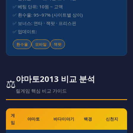
✅ 베팅 단위: 10원 ~ 고액
✅ 환수율: 95~97% (사이트별 상이)
✅ 보너스: 연타 · 잭팟 · 프리스핀
✅ 업데이트:
환수율
모바일
잭팟
야마토2013 비교 분석
⚖️
릴게임 핵심 비교 가이드
게
야마토
바다이야기
백경
신천지
임