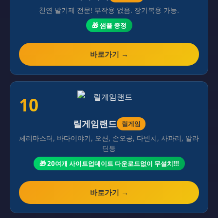
천연 발기제 전문! 부작용 없음. 장기복용 가능.
🎁 샘플 증정
바로가기 →
10
릴게임랜드
릴게임
체리마스터, 바다이야기, 오션, 손오공, 다빈치, 사파리, 알라
딘등
🎁 20여개 사이트업데이트 다운로드없이 무설치!!!
바로가기 →