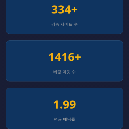
334+
검증 사이트 수
1416+
베팅 마켓 수
1.99
평균 배당률