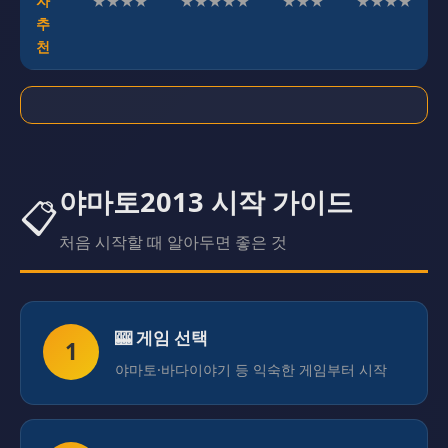
자
★★★★
★★★★★
★★★
★★★★
추
천
야마토2013 시작 가이드
📋
처음 시작할 때 알아두면 좋은 것
🎰 게임 선택
1
야마토·바다이야기 등 익숙한 게임부터 시작