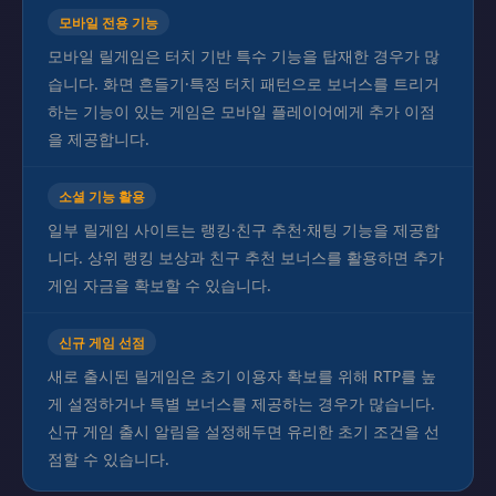
모바일 전용 기능
모바일 릴게임은 터치 기반 특수 기능을 탑재한 경우가 많
습니다. 화면 흔들기·특정 터치 패턴으로 보너스를 트리거
하는 기능이 있는 게임은 모바일 플레이어에게 추가 이점
을 제공합니다.
소셜 기능 활용
일부 릴게임 사이트는 랭킹·친구 추천·채팅 기능을 제공합
니다. 상위 랭킹 보상과 친구 추천 보너스를 활용하면 추가
게임 자금을 확보할 수 있습니다.
신규 게임 선점
새로 출시된 릴게임은 초기 이용자 확보를 위해 RTP를 높
게 설정하거나 특별 보너스를 제공하는 경우가 많습니다.
신규 게임 출시 알림을 설정해두면 유리한 초기 조건을 선
점할 수 있습니다.