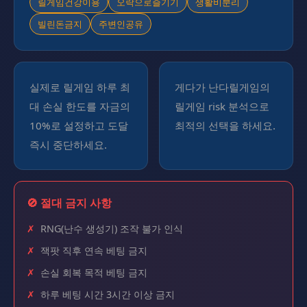
릴게임건강이용
오락으로즐기기
생활비분리
빌린돈금지
주변인공유
실제로 릴게임 하루 최
게다가 난다릴게임의
대 손실 한도를 자금의
릴게임 risk 분석으로
10%로 설정하고 도달
최적의 선택을 하세요.
즉시 중단하세요.
🚫 절대 금지 사항
✗
RNG(난수 생성기) 조작 불가 인식
✗
잭팟 직후 연속 베팅 금지
✗
손실 회복 목적 베팅 금지
✗
하루 베팅 시간 3시간 이상 금지