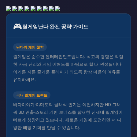
🎮
릴게임난다 완전 공략 가이드
난다의 게임 철학
릴게임은 순수한 엔터테인먼트입니다. 최고의 경험은 적절
한 자금 관리와 게임 이해도를 바탕으로 할 때 완성됩니다.
이기든 지든 즐거운 플레이가 되도록 항상 마음의 여유를
유지하세요.
국내 릴게임 트렌드
바다이야기·야마토의 클래식 인기는 여전하지만 HD 그래
픽·3D 연출·스토리 기반 보너스를 탑재한 신세대 릴게임이
빠르게 성장하고 있습니다. 새로운 게임에 도전하면 더 다
양한 배당 기회를 만날 수 있습니다.