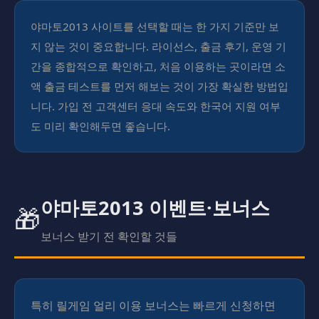
야마토2013 사이트를 선택할 때는 한 가지 기준만 보
지 않는 것이 중요합니다. 라이선스, 출금 후기, 운영 기
간을 종합적으로 확인하고, 처음 이용하는 곳이라면 소
액 출금 테스트를 먼저 해보는 것이 가장 확실한 방법입
니다. 가입 전 고객센터 응대 속도와 한국어 지원 여부
도 미리 확인해두면 좋습니다.
야마토2013 이벤트·보너스
🎁
보너스 받기 전 확인할 것들
특히 릴게임 얼리 이용 보너스는 빠르게 신청하면