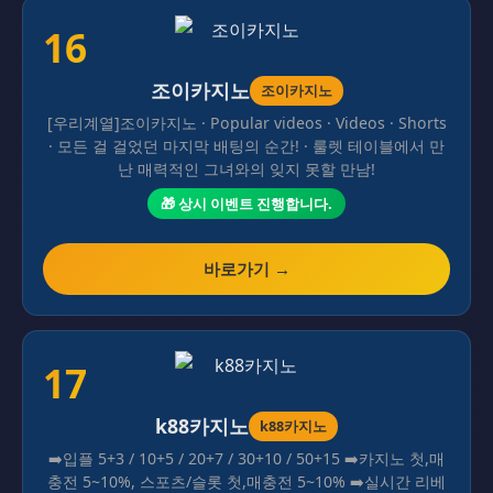
16
조이카지노
조이카지노
[우리계열]조이카지노 · Popular videos · Videos · Shorts
· 모든 걸 걸었던 마지막 배팅의 순간! · 룰렛 테이블에서 만
난 매력적인 그녀와의 잊지 못할 만남!
🎁 상시 이벤트 진행합니다.
바로가기 →
17
k88카지노
k88카지노
➡️입플 5+3 / 10+5 / 20+7 / 30+10 / 50+15 ➡️카지노 첫,매
충전 5~10%, 스포츠/슬롯 첫,매충전 5~10% ➡️실시간 리베