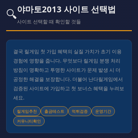
야마토2013 사이트 선택법
🔍
사이트 선택할 때 확인할 것들
결국 릴게임 첫 가입 혜택의 실질 가치가 초기 이용
경험에 영향을 줍니다. 무엇보다 릴게임 분쟁 처리
방침이 명확하고 투명한 사이트가 문제 발생 시 더
공정한 해결을 보장합니다. 더불어 난다릴게임에서
검증된 사이트에 가입하고 첫 보너스 혜택을 누려보
세요.
릴게임추천
출금테스트
먹튀검증
운영기간
커뮤니티확인